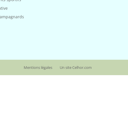
ative
campagnards
Mentions légales
Un site Celhor.com