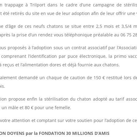
un trappage à Trilport dans le cadre d’une campagne de stérilis
t été retirés du site en vue de leur adoption afin de leur offrir une 
he d’âge de ces neufs chatons se situe entre 2,5 mois et 3,5/4 m
après la prise d’un rendez vous téléphonique préalable au 06 75 28
tous proposés à l’adoption sous un contrat associatif par l’Associ
comprenant l’identification par puce électronique, la primo vacci
à reçus et l’alimentation dores et déjà fournie aux chatons.
galement demandé un chaque de caution de 150 € restitué lors de l
is.
tion propose enfin la stérilisation du chaton adopté au tarif assoc
 un mâle et 80 € pour une femelle.
votre attention et comptant sur votre soutien pour l’adoption de ces
ON DOYENS par la FONDATION 30 MILLIONS D’AMIS