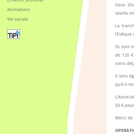
Issus d’
Animations
sevrés on
Vie sociale
La tranc
l’Evêque 
Ils sont 
de 120 € 
soins déj
Il sera é
qu’à 6 mo
L’Associa
50 € pour
Merci de 
OPERATI